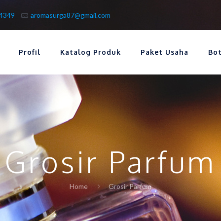
-4349
aromasurga87@gmail.com
Profil
Katalog Produk
Paket Usaha
Bo
Grosir Parfum
Home
Grosir Parfum