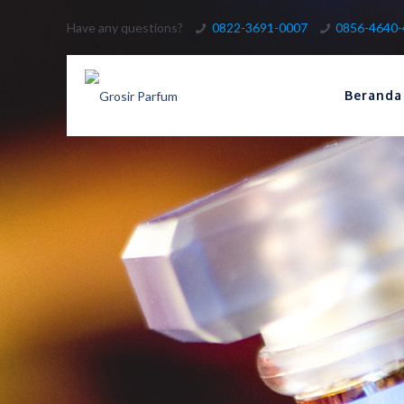
Have any questions?
0822-3691-0007
0856-4640
Beranda