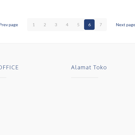
Prev page
1
2
3
4
5
6
7
Next pag
OFFICE
Alamat Toko