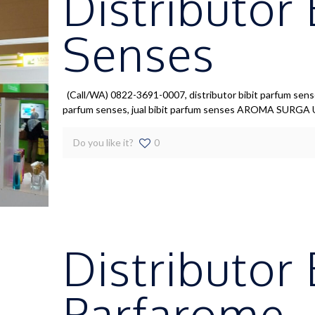
Distributor
Senses
(Call/WA) 0822-3691-0007, distributor bibit parfum sense
parfum senses, jual bibit parfum senses AROMA SURGA 
Do you like it?
0
Distributor
Parfarome