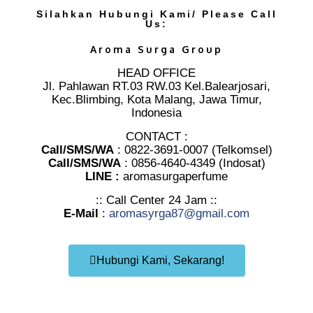
Silahkan Hubungi Kami/ Please Call
Us:
Aroma Surga Group
HEAD OFFICE
Jl. Pahlawan RT.03 RW.03 Kel.Balearjosari,
Kec.Blimbing, Kota Malang, Jawa Timur,
Indonesia
CONTACT :
Call/SMS/WA
: 0822-3691-0007 (Telkomsel)
Call/SMS/WA
: 0856-4640-4349 (Indosat)
LINE :
aromasurgaperfume
:: Call Center 24 Jam ::
E-Mail
:
aromasyrga87@gmail.com
Hubungi Kami, Sekarang!