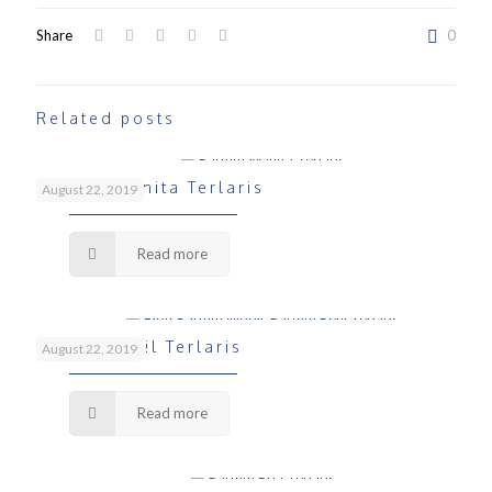
Share
0
Related posts
Parfum Wanita Terlaris
August 22, 2019
Read more
Parfum Refil Terlaris
August 22, 2019
Read more