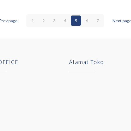
Prev page
1
2
3
4
5
6
7
Next pag
OFFICE
Alamat Toko